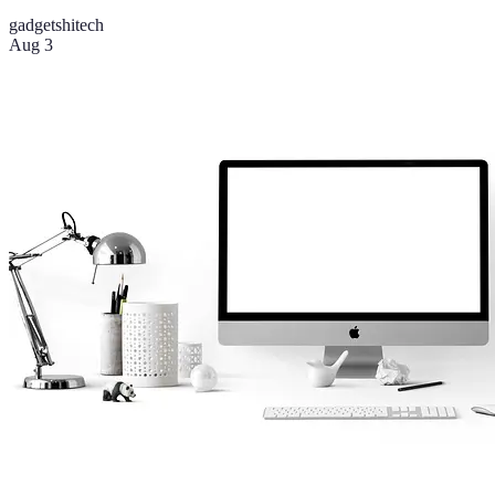
gadgets
hitech
Aug 3