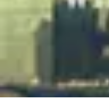
Gadgets HiTech
Tendances
Sécurité technologique
Photographie mobile
Sécurité domes
Gadgets HiTech