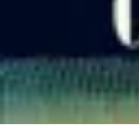
Gadgets HiTech
Tendances
Sécurité technologique
Photographie mobile
Sécurité domes
Gadgets HiTech