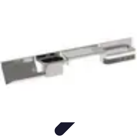
Gadgets HiTech
Tendances
Sécurité technologique
Photographie mobile
Sécurité
domestique
Informatique portable
Gadgets HiTech