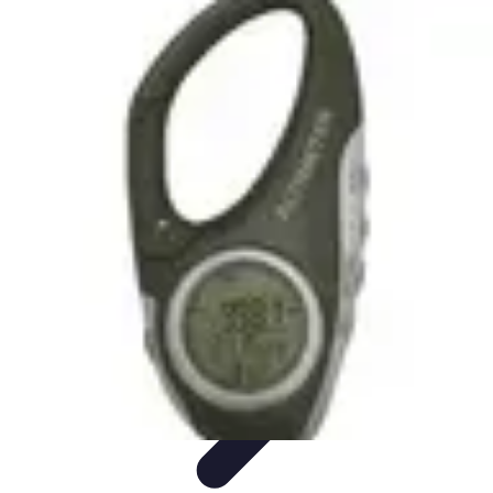
Gadgets HiTech
Tendances
Sécurité technologique
Photographie mobile
Sécurité
domestique
Informatique portable
Gadgets HiTech