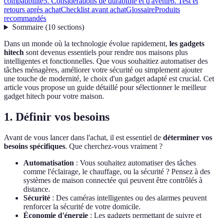
compatibilité
5. Considérations de durabilité et d'avenir
6. Test et
retours après achat
Checklist avant achat
Glossaire
Produits
recommandés
Sommaire
(
10
sections
)
Dans un monde où la technologie évolue rapidement,
les gadgets
hitech
sont devenus essentiels pour rendre nos maisons plus
intelligentes et fonctionnelles. Que vous souhaitiez automatiser des
tâches ménagères, améliorer votre sécurité ou simplement ajouter
une touche de modernité, le choix d'un gadget adapté est crucial. Cet
article vous propose un guide détaillé pour sélectionner le meilleur
gadget hitech pour votre maison.
1. Définir vos besoins
Avant de vous lancer dans l'achat, il est essentiel de
déterminer vos
besoins spécifiques
. Que cherchez-vous vraiment ?
Automatisation
: Vous souhaitez automatiser des tâches
comme l'éclairage, le chauffage, ou la sécurité ? Pensez à des
systèmes de maison connectée qui peuvent être contrôlés à
distance.
Sécurité
: Des caméras intelligentes ou des alarmes peuvent
renforcer la sécurité de votre domicile.
Économie d'énergie
: Les gadgets permettant de suivre et