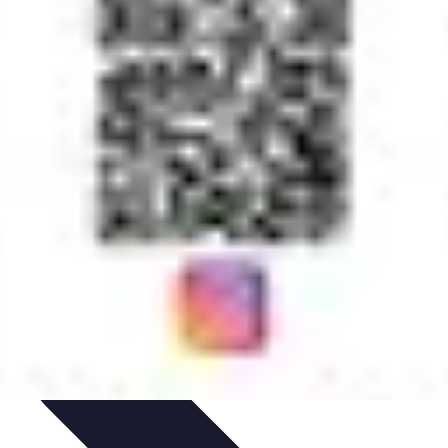
tique
Informatique portable