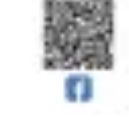
Gadgets HiTech
Tendances
Sécurité technologique
Photographie mobile
Sécurité domes
Gadgets HiTech