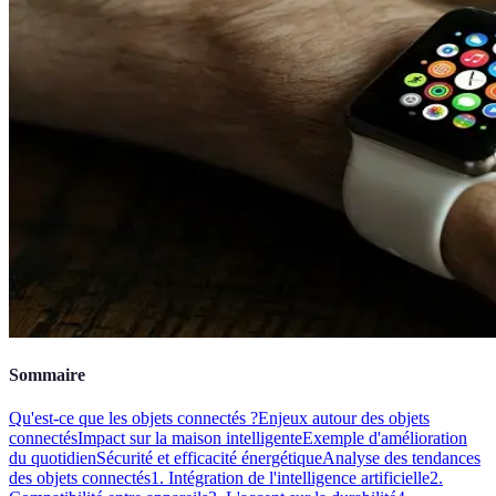
Sommaire
Qu'est-ce que les objets connectés ?
Enjeux autour des objets
connectés
Impact sur la maison intelligente
Exemple d'amélioration
du quotidien
Sécurité et efficacité énergétique
Analyse des tendances
des objets connectés
1. Intégration de l'intelligence artificielle
2.