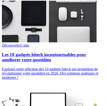
Découvertes
5
min
Les 10 gadgets hitech incontournables pour
améliorer votre quotidien
Explorez notre sélection des 10 gadgets hitech qui promettent de
révolutionner votre quotidien en 2026. Des solutions pratiques et
modernes !