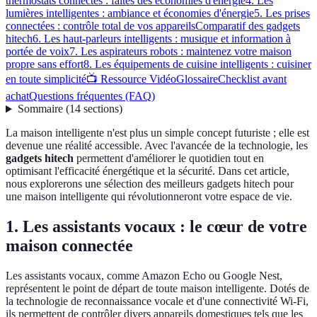
thermostats connectés : faites des économies d'énergie
4. Les
lumières intelligentes : ambiance et économies d'énergie
5. Les prises
connectées : contrôle total de vos appareils
Comparatif des gadgets
hitech
6. Les haut-parleurs intelligents : musique et information à
portée de voix
7. Les aspirateurs robots : maintenez votre maison
propre sans effort
8. Les équipements de cuisine intelligents : cuisiner
en toute simplicité
📺 Ressource Vidéo
Glossaire
Checklist avant
achat
Questions fréquentes (FAQ)
Sommaire
(
14
sections
)
La maison intelligente n'est plus un simple concept futuriste ; elle est
devenue une réalité accessible. Avec l'avancée de la technologie, les
gadgets hitech
permettent d'améliorer le quotidien tout en
optimisant l'efficacité énergétique et la sécurité. Dans cet article,
nous explorerons une sélection des meilleurs gadgets hitech pour
une maison intelligente qui révolutionneront votre espace de vie.
1. Les assistants vocaux : le cœur de votre
maison connectée
Les assistants vocaux, comme Amazon Echo ou Google Nest,
représentent le point de départ de toute maison intelligente. Dotés de
la technologie de reconnaissance vocale et d'une connectivité Wi-Fi,
ils permettent de contrôler divers appareils domestiques tels que les