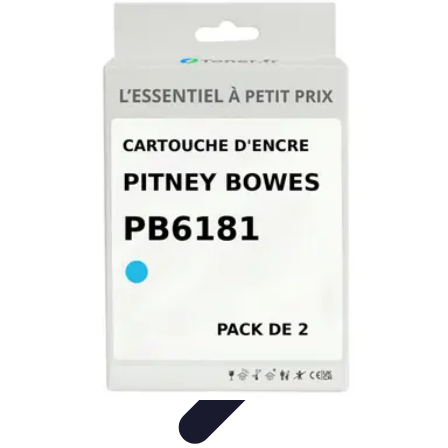
Gadgets HiTech
Tendances
Sécurité technologique
Photographie mobile
Sécurité
domestique
Informatique portable
Gadgets HiTech