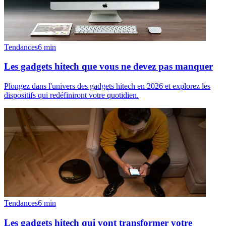
Tendances
6
min
Les gadgets hitech que vous ne devez pas manquer
Plongez dans l'univers des gadgets hitech en 2026 et explorez les
dispositifs qui redéfiniront votre quotidien.
Tendances
6
min
Les gadgets hitech qui vont transformer votre