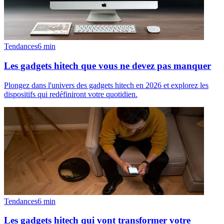
Tendances
6
min
Les gadgets hitech que vous ne devez pas manquer
Plongez dans l'univers des gadgets hitech en 2026 et explorez les
dispositifs qui redéfiniront votre quotidien.
Tendances
6
min
Les gadgets hitech qui vont transformer votre