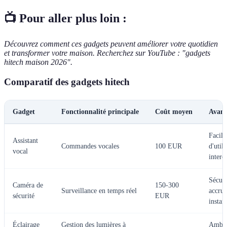
📺 Pour aller plus loin :
Découvrez comment ces gadgets peuvent améliorer votre quotidien
et transformer votre maison. Recherchez sur YouTube : "gadgets
hitech maison 2026".
Comparatif des gadgets hitech
Gadget
Fonctionnalité principale
Coût moyen
Avant
Facili
Assistant
Commandes vocales
100 EUR
d'utili
vocal
interc
Sécuri
Caméra de
150-300
Surveillance en temps réel
accrue
sécurité
EUR
instan
Éclairage
Gestion des lumières à
Ambia