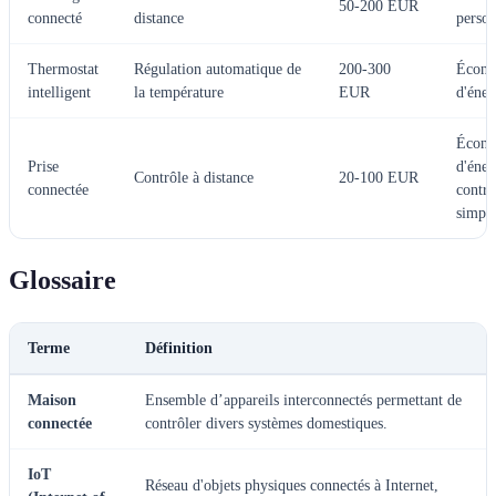
50-200 EUR
connecté
distance
person
Thermostat
Régulation automatique de
200-300
Écono
intelligent
la température
EUR
d'éner
Écono
Prise
d'éner
Contrôle à distance
20-100 EUR
connectée
contrô
simpli
Glossaire
Terme
Définition
Maison
Ensemble d’appareils interconnectés permettant de
connectée
contrôler divers systèmes domestiques.
IoT
Réseau d'objets physiques connectés à Internet,