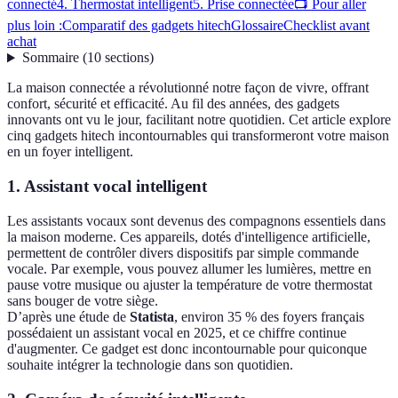
connecté
4. Thermostat intelligent
5. Prise connectée
📺 Pour aller
plus loin :
Comparatif des gadgets hitech
Glossaire
Checklist avant
achat
Sommaire
(
10
sections
)
La maison connectée a révolutionné notre façon de vivre, offrant
confort, sécurité et efficacité. Au fil des années, des gadgets
innovants ont vu le jour, facilitant notre quotidien. Cet article explore
cinq gadgets hitech incontournables qui transformeront votre maison
en un foyer intelligent.
1. Assistant vocal intelligent
Les assistants vocaux sont devenus des compagnons essentiels dans
la maison moderne. Ces appareils, dotés d'intelligence artificielle,
permettent de contrôler divers dispositifs par simple commande
vocale. Par exemple, vous pouvez allumer les lumières, mettre en
pause votre musique ou ajuster la température de votre thermostat
sans bouger de votre siège.
D’après une étude de
Statista
, environ 35 % des foyers français
possédaient un assistant vocal en 2025, et ce chiffre continue
d'augmenter. Ce gadget est donc incontournable pour quiconque
souhaite intégrer la technologie dans son quotidien.