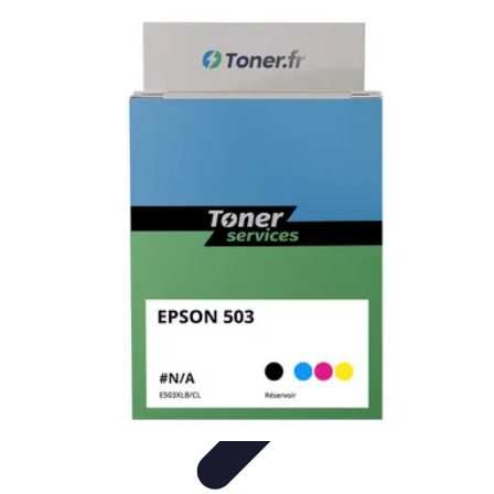
Gadgets HiTech
Tendances
Sécurité technologique
Photographie mobile
Sécurité
domestique
Informatique portable
Gadgets HiTech