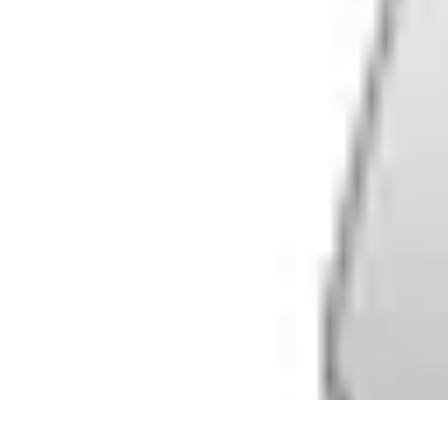
Gadgets HiTech
Tendances
Sécurité technologique
Photographie mobile
Sécurité domes
Gadgets HiTech