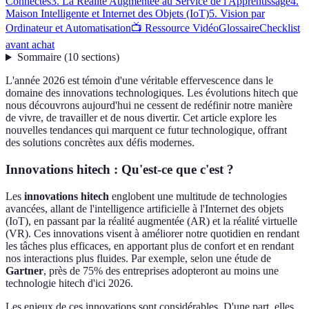
Connectés
3. La Réalité Augmentée au Service de l'Apprentissage
4.
Maison Intelligente et Internet des Objets (IoT)
5. Vision par
Ordinateur et Automatisation
📺 Ressource Vidéo
Glossaire
Checklist
avant achat
Sommaire
(
10
sections
)
L'année 2026 est témoin d'une véritable effervescence dans le
domaine des innovations technologiques. Les évolutions hitech que
nous découvrons aujourd'hui ne cessent de redéfinir notre manière
de vivre, de travailler et de nous divertir. Cet article explore les
nouvelles tendances qui marquent ce futur technologique, offrant
des solutions concrètes aux défis modernes.
Innovations hitech : Qu'est-ce que c'est ?
Les
innovations hitech
englobent une multitude de technologies
avancées, allant de l'intelligence artificielle à l'Internet des objets
(IoT), en passant par la réalité augmentée (AR) et la réalité virtuelle
(VR). Ces innovations visent à améliorer notre quotidien en rendant
les tâches plus efficaces, en apportant plus de confort et en rendant
nos interactions plus fluides. Par exemple, selon une étude de
Gartner
, près de 75% des entreprises adopteront au moins une
technologie hitech d'ici 2026.
Les enjeux de ces innovations sont considérables. D'une part, elles