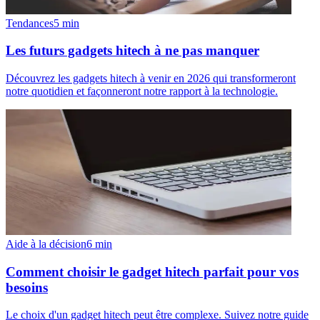
Tendances
5
min
Les futurs gadgets hitech à ne pas manquer
Découvrez les gadgets hitech à venir en 2026 qui transformeront
notre quotidien et façonneront notre rapport à la technologie.
Aide à la décision
6
min
Comment choisir le gadget hitech parfait pour vos
besoins
Le choix d'un gadget hitech peut être complexe. Suivez notre guide