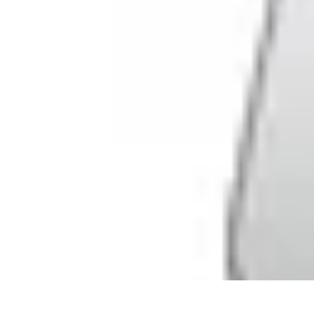
Gadgets HiTech
Tendances
Sécurité technologique
Photographie mobile
Sécurité domes
Gadgets HiTech