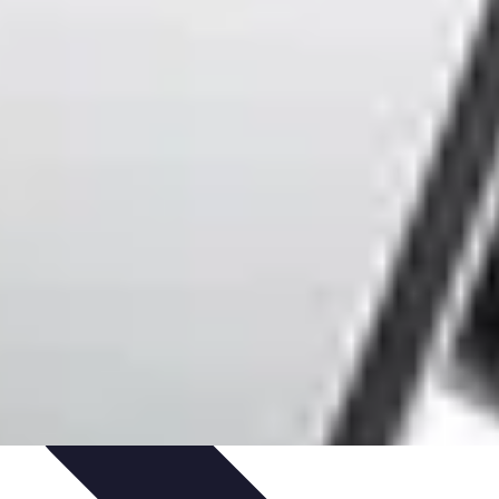
tique
Informatique portable