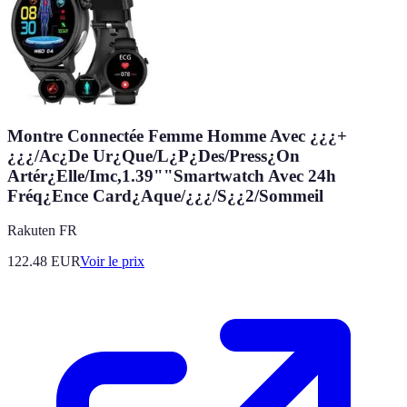
Montre Connectée Femme Homme Avec ¿¿¿+
¿¿¿/Ac¿De Ur¿Que/L¿P¿Des/Press¿On
Artér¿Elle/Imc,1.39""Smartwatch Avec 24h
Fréq¿Ence Card¿Aque/¿¿¿/S¿¿2/Sommeil
Rakuten FR
122.48
EUR
Voir le prix