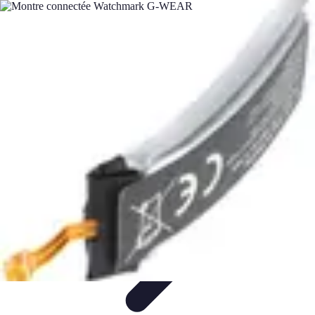
Gadgets HiTech
Tendances
Sécurité technologique
Photographie mobile
Sécurité
domestique
Informatique portable
Gadgets HiTech