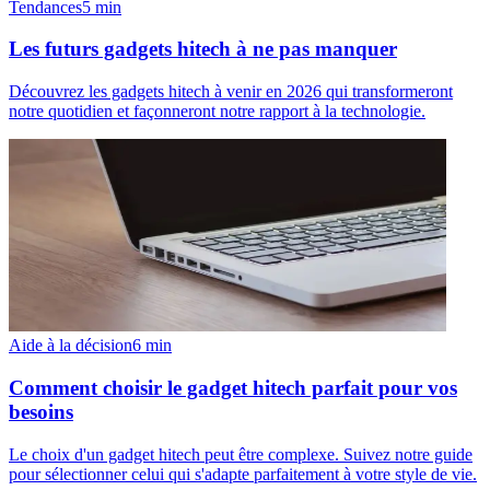
Tendances
5
min
Les futurs gadgets hitech à ne pas manquer
Découvrez les gadgets hitech à venir en 2026 qui transformeront
notre quotidien et façonneront notre rapport à la technologie.
Aide à la décision
6
min
Comment choisir le gadget hitech parfait pour vos
besoins
Le choix d'un gadget hitech peut être complexe. Suivez notre guide
pour sélectionner celui qui s'adapte parfaitement à votre style de vie.