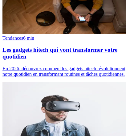
Tendances
6
min
Les gadgets hitech qui vont transformer votre
quotidien
En 2026, découvrez comment les gadgets hitech révolutionnent
notre quotidien en transformant routines et tâches quotidiennes.