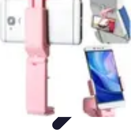
Gadgets HiTech
Tendances
Sécurité technologique
Photographie mobile
Sécurité
domestique
Informatique portable
Gadgets HiTech