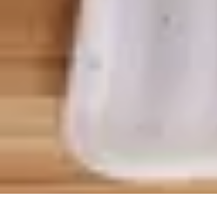
Gadgets HiTech
Tendances
Sécurité technologique
Photographie mobile
Sécurité domes
Gadgets HiTech