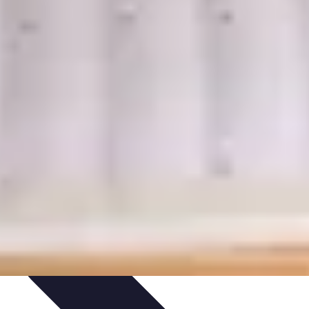
tique
Informatique portable