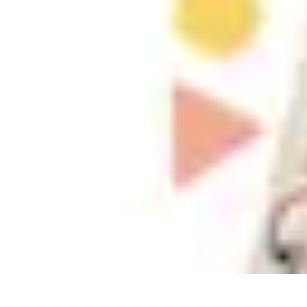
Gadgets HiTech
Tendances
Sécurité technologique
Photographie mobile
Sécurité domes
Gadgets HiTech