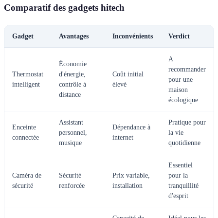
Comparatif des gadgets hitech
Gadget
Avantages
Inconvénients
Verdict
A
Économie
recommander
Thermostat
d'énergie,
Coût initial
pour une
intelligent
contrôle à
élevé
maison
distance
écologique
Assistant
Pratique pour
Enceinte
Dépendance à
personnel,
la vie
connectée
internet
musique
quotidienne
Essentiel
Caméra de
Sécurité
Prix variable,
pour la
sécurité
renforcée
installation
tranquillité
d'esprit