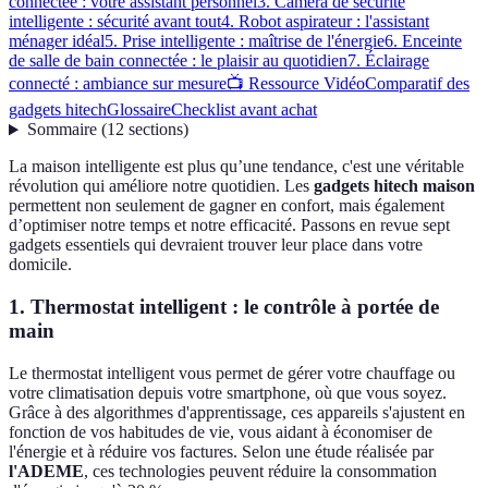
connectée : votre assistant personnel
3. Caméra de sécurité
intelligente : sécurité avant tout
4. Robot aspirateur : l'assistant
ménager idéal
5. Prise intelligente : maîtrise de l'énergie
6. Enceinte
de salle de bain connectée : le plaisir au quotidien
7. Éclairage
connecté : ambiance sur mesure
📺 Ressource Vidéo
Comparatif des
gadgets hitech
Glossaire
Checklist avant achat
Sommaire
(
12
sections
)
La maison intelligente est plus qu’une tendance, c'est une véritable
révolution qui améliore notre quotidien. Les
gadgets hitech maison
permettent non seulement de gagner en confort, mais également
d’optimiser notre temps et notre efficacité. Passons en revue sept
gadgets essentiels qui devraient trouver leur place dans votre
domicile.
1. Thermostat intelligent : le contrôle à portée de
main
Le thermostat intelligent vous permet de gérer votre chauffage ou
votre climatisation depuis votre smartphone, où que vous soyez.
Grâce à des algorithmes d'apprentissage, ces appareils s'ajustent en
fonction de vos habitudes de vie, vous aidant à économiser de
l'énergie et à réduire vos factures. Selon une étude réalisée par
l'ADEME
, ces technologies peuvent réduire la consommation