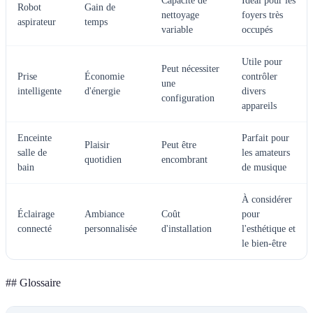
Capacité de
Idéal pour les
Robot
Gain de
nettoyage
foyers très
aspirateur
temps
variable
occupés
Utile pour
Peut nécessiter
Prise
Économie
contrôler
une
intelligente
d'énergie
divers
configuration
appareils
Enceinte
Parfait pour
Plaisir
Peut être
salle de
les amateurs
quotidien
encombrant
bain
de musique
À considérer
Éclairage
Ambiance
Coût
pour
connecté
personnalisée
d'installation
l'esthétique et
le bien-être
## Glossaire