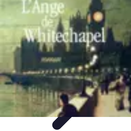
Gadgets HiTech
Tendances
Sécurité technologique
Photographie mobile
Sécurité
domestique
Informatique portable
Gadgets HiTech