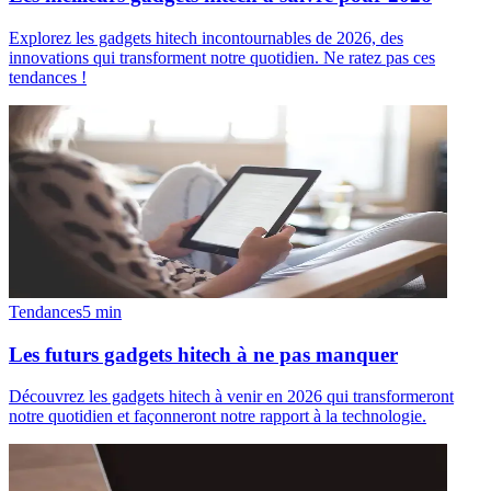
Explorez les gadgets hitech incontournables de 2026, des
innovations qui transforment notre quotidien. Ne ratez pas ces
tendances !
Tendances
5
min
Les futurs gadgets hitech à ne pas manquer
Découvrez les gadgets hitech à venir en 2026 qui transformeront
notre quotidien et façonneront notre rapport à la technologie.