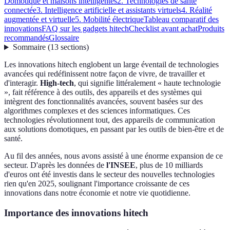
Domotique et maisons intelligentes
2. Technologies de santé
connectée
3. Intelligence artificielle et assistants virtuels
4. Réalité
augmentée et virtuelle
5. Mobilité électrique
Tableau comparatif des
innovations
FAQ sur les gadgets hitech
Checklist avant achat
Produits
recommandés
Glossaire
Sommaire
(
13
sections
)
Les innovations hitech englobent un large éventail de technologies
avancées qui redéfinissent notre façon de vivre, de travailler et
d'interagir.
High-tech
, qui signifie littéralement « haute technologie
», fait référence à des outils, des appareils et des systèmes qui
intègrent des fonctionnalités avancées, souvent basées sur des
algorithmes complexes et des sciences informatiques. Ces
technologies révolutionnent tout, des appareils de communication
aux solutions domotiques, en passant par les outils de bien-être et de
santé.
Au fil des années, nous avons assisté à une énorme expansion de ce
secteur. D'après les données de
l'INSEE
, plus de 10 milliards
d'euros ont été investis dans le secteur des nouvelles technologies
rien qu'en 2025, soulignant l'importance croissante de ces
innovations dans notre économie et notre vie quotidienne.
Importance des innovations hitech