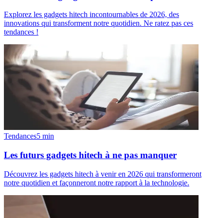
Explorez les gadgets hitech incontournables de 2026, des
innovations qui transforment notre quotidien. Ne ratez pas ces
tendances !
Tendances
5
min
Les futurs gadgets hitech à ne pas manquer
Découvrez les gadgets hitech à venir en 2026 qui transformeront
notre quotidien et façonneront notre rapport à la technologie.