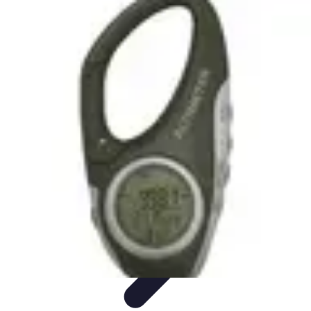
Gadgets HiTech
Tendances
Sécurité technologique
Photographie mobile
Sécurité
domestique
Informatique portable
Gadgets HiTech