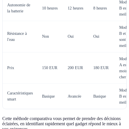
Modè
Autonomie de
10 heures
12 heures
8 heures
B est
la batterie
meill
Modèl
Résistance à
B et 
Non
Oui
Oui
l'eau
sont
meill
Modè
A est 
Prix
150 EUR
200 EUR
180 EUR
moins
cher
Modè
Caractéristiques
Basique
Avancée
Basique
B est 
smart
meill
Cette méthode comparativa vous permet de prendre des décisions
éclairées, en identifiant rapidement quel gadget répond le mieux à
vos exigences.