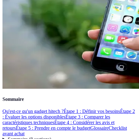
Sommaire
Qu'est-ce qu'un gadget hitech ?
Étape 1 : Définir vos besoins
Étape 2
: Évaluer les options disponibles
Étape 3 : Comparer les
caractéristiques techniques
Étape 4 : Considérer les avis et
retours
Étape 5 : Prendre en compte le budget
Glossaire
Checklist
avant achat