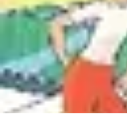
Gadgets HiTech
Tendances
Sécurité technologique
Photographie mobile
Sécurité domes
Gadgets HiTech