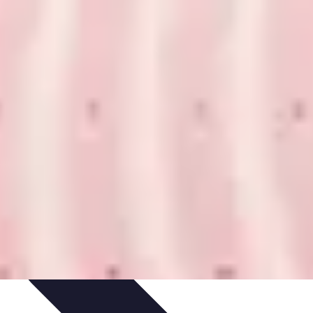
tique
Informatique portable