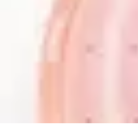
Gadgets HiTech
Tendances
Sécurité technologique
Photographie mobile
Sécurité domes
Gadgets HiTech