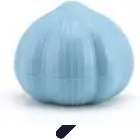
Gadgets HiTech
Tendances
Sécurité technologique
Photographie mobile
Sécurité
domestique
Informatique portable
Gadgets HiTech