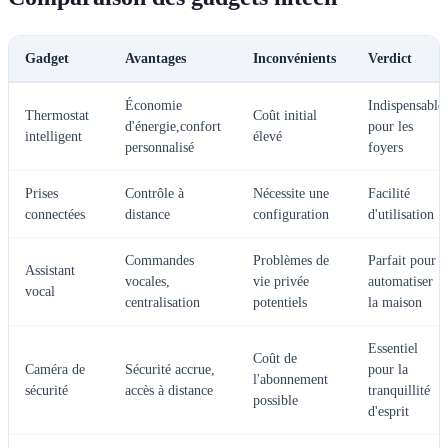
Gadget
Avantages
Inconvénients
Verdict
Économie
Indispensable
Thermostat
Coût initial
d'énergie,confort
pour les
intelligent
élevé
personnalisé
foyers
Prises
Contrôle à
Nécessite une
Facilité
connectées
distance
configuration
d'utilisation
Commandes
Problèmes de
Parfait pour
Assistant
vocales,
vie privée
automatiser
vocal
centralisation
potentiels
la maison
Essentiel
Coût de
Caméra de
Sécurité accrue,
pour la
l'abonnement
sécurité
accès à distance
tranquillité
possible
d'esprit