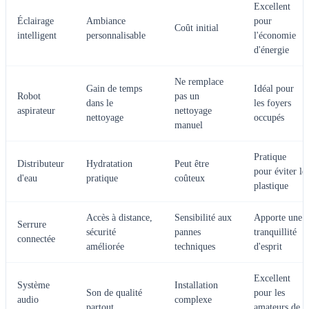
Excellent
Éclairage
Ambiance
pour
Coût initial
intelligent
personnalisable
l'économie
d'énergie
Ne remplace
Gain de temps
Idéal pour
Robot
pas un
dans le
les foyers
aspirateur
nettoyage
nettoyage
occupés
manuel
Pratique
Distributeur
Hydratation
Peut être
pour éviter le
d'eau
pratique
coûteux
plastique
Accès à distance,
Sensibilité aux
Apporte une
Serrure
sécurité
pannes
tranquillité
connectée
améliorée
techniques
d'esprit
Excellent
Système
Installation
Son de qualité
pour les
audio
complexe
partout
amateurs de