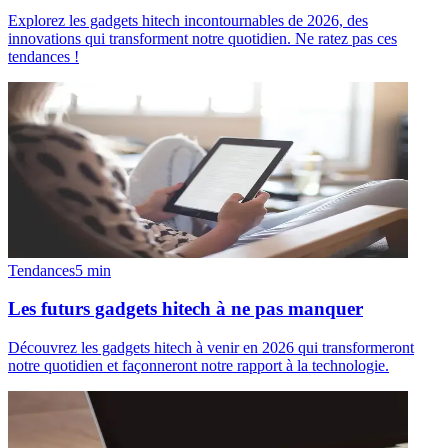
Explorez les gadgets hitech incontournables de 2026, des
innovations qui transforment notre quotidien. Ne ratez pas ces
tendances !
Tendances
5
min
Les futurs gadgets hitech à ne pas manquer
Découvrez les gadgets hitech à venir en 2026 qui transformeront
notre quotidien et façonneront notre rapport à la technologie.