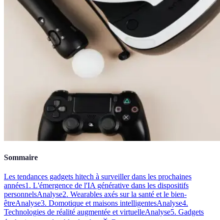
Sommaire
Les tendances gadgets hitech à surveiller dans les prochaines
années
1. L'émergence de l'IA générative dans les dispositifs
personnels
Analyse
2. Wearables axés sur la santé et le bien-
être
Analyse
3. Domotique et maisons intelligentes
Analyse
4.
Technologies de réalité augmentée et virtuelle
Analyse
5. Gadgets