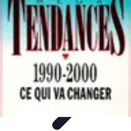
Gadgets HiTech
Tendances
Sécurité technologique
Photographie mobile
Sécurité
domestique
Informatique portable
Gadgets HiTech