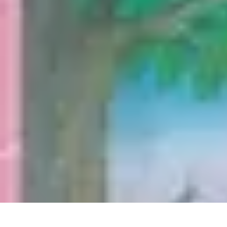
Gadgets HiTech
Tendances
Sécurité technologique
Photographie mobile
Sécurité domes
Gadgets HiTech