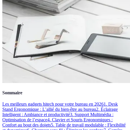
Sommaire
Les meilleurs gadgets hitech pour votre bureau en 2026
1. Desk
Stand Ergonomique : L’allié du bien-être au bureau
2. Éclairage
Intelligent : Ambiance et productivité
3. Support Multimédia :
Optimisation de l’espace
4. Clavier et Souris Ergonomiques :
Confort au bout des doigts
5. Table de travail modulable : Flexibilité