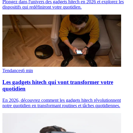
Plongez dans l'univers des gadgets hitech en 2026 et explorez les
dispositifs qui redéfiniront votre quotidien.
Tendances
6
min
Les gadgets hitech qui vont transformer votre
quotidien
En 2026, découvrez comment les gadgets hitech révolutionnent
notre quotidien en transformant routines et tâches quotidiennes.