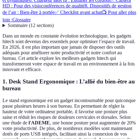
et dynamique
6. Chargeur sans fil : Éliminer les cordons
7. Caméra
HD : Pour des visioconférences de qualité
8. Dispositifs de gestion
de l’air : Bien-être à portée
✅ Checklist avant achat
📺 Pour aller plus
loin :
Glossaire
Sommaire
(
12
sections
)
Dans un monde en constante évolution technologique, les gadgets
hitech sont devenus des essentiels pour optimiser l’espace de travail.
En 2026, il est plus important que jamais de disposer des outils
adéquats pour améliorer notre productivité et notre confort au
bureau. Cet article explore les meilleurs gadgets hitech qui
transformeront votre espace de travail en un environnement à la fois
innovant et efficace.
1. Desk Stand Ergonomique : L’allié du bien-être au
bureau
Le stand ergonomique est un gadget incontournable pour quiconque
passe plusieurs heures à son bureau. En permettant de régler la
hauteur de votre ordinateur portable, il favorise une posture plus
saine et réduit les risques de douleurs cervicales et dorsales. Selon
une étude de
l'ADEME
, une bonne posture peut augmenter de 20%
votre productivité. De plus, de nombreux modèles sont maintenant
dotés de ports USB intégrés, facilitant ainsi la connexion de vos