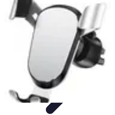
Gadgets HiTech
Tendances
Sécurité technologique
Photographie mobile
Sécurité
domestique
Informatique portable
Gadgets HiTech