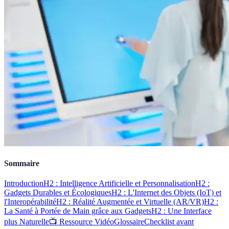
Sommaire
Introduction
H2 : Intelligence Artificielle et Personnalisation
H2 :
Gadgets Durables et Écologiques
H2 : L'Internet des Objets (IoT) et
l'Interopérabilité
H2 : Réalité Augmentée et Virtuelle (AR/VR)
H2 :
La Santé à Portée de Main grâce aux Gadgets
H2 : Une Interface
plus Naturelle
📺 Ressource Vidéo
Glossaire
Checklist avant