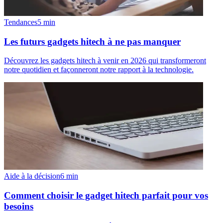
Tendances
5
min
Les futurs gadgets hitech à ne pas manquer
Découvrez les gadgets hitech à venir en 2026 qui transformeront
notre quotidien et façonneront notre rapport à la technologie.
Aide à la décision
6
min
Comment choisir le gadget hitech parfait pour vos
besoins