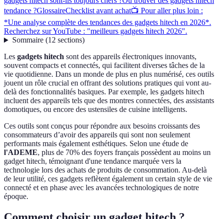
gadgets hitech sont-ils toujours chers ?
Où trouver des gadgets hitech
tendance ?
Glossaire
Checklist avant achat
📺 Pour aller plus loin :
*Une analyse complète des tendances des gadgets hitech en 2026*.
Recherchez sur YouTube : "meilleurs gadgets hitech 2026".
Sommaire
(
12
sections
)
Les
gadgets hitech
sont des appareils électroniques innovants,
souvent compacts et connectés, qui facilitent diverses tâches de la
vie quotidienne. Dans un monde de plus en plus numérisé, ces outils
jouent un rôle crucial en offrant des solutions pratiques qui vont au-
delà des fonctionnalités basiques. Par exemple, les gadgets hitech
incluent des appareils tels que des montres connectées, des assistants
domotiques, ou encore des ustensiles de cuisine intelligents.
Ces outils sont conçus pour répondre aux besoins croissants des
consommateurs d’avoir des appareils qui sont non seulement
performants mais également esthétiques. Selon une étude de
l'ADEME
, plus de 70% des foyers français possèdent au moins un
gadget hitech, témoignant d'une tendance marquée vers la
technologie lors des achats de produits de consommation. Au-delà
de leur utilité, ces gadgets reflètent également un certain style de vie
connecté et en phase avec les avancées technologiques de notre
époque.
Comment choisir un gadget hitech ?