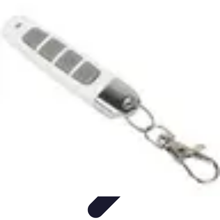
Gadgets HiTech
Tendances
Sécurité technologique
Photographie mobile
Sécurité
domestique
Informatique portable
Gadgets HiTech