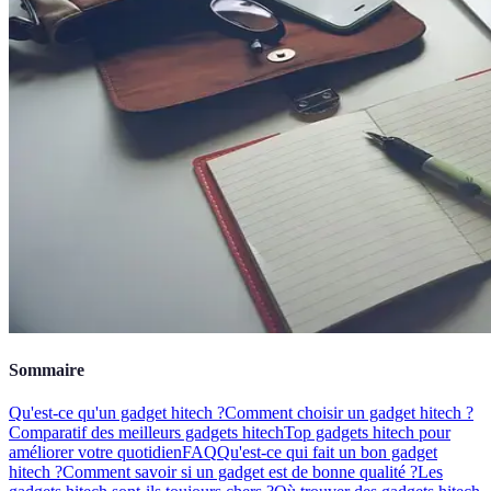
Sommaire
Qu'est-ce qu'un gadget hitech ?
Comment choisir un gadget hitech ?
Comparatif des meilleurs gadgets hitech
Top gadgets hitech pour
améliorer votre quotidien
FAQ
Qu'est-ce qui fait un bon gadget
hitech ?
Comment savoir si un gadget est de bonne qualité ?
Les