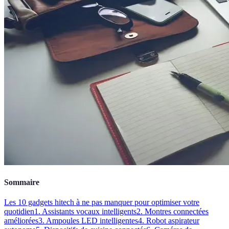
Sommaire
Les 10 gadgets hitech à ne pas manquer pour optimiser votre
quotidien
1. Assistants vocaux intelligents
2. Montres connectées
améliorées
3. Ampoules LED intelligentes
4. Robot aspirateur