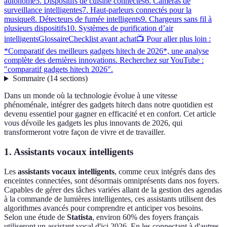
autonome
5. Dispositifs de cuisine connectés
6. Caméras de
surveillance intelligentes
7. Haut-parleurs connectés pour la
musique
8. Détecteurs de fumée intelligents
9. Chargeurs sans fil à
plusieurs dispositifs
10. Systèmes de purification d’air
intelligents
Glossaire
Checklist avant achat
📺 Pour aller plus loin :
*Comparatif des meilleurs gadgets hitech de 2026*, une analyse
complète des dernières innovations. Recherchez sur YouTube :
"comparatif gadgets hitech 2026".
Sommaire
(
14
sections
)
Dans un monde où la technologie évolue à une vitesse
phénoménale, intégrer des gadgets hitech dans notre quotidien est
devenu essentiel pour gagner en efficacité et en confort. Cet article
vous dévoile les gadgets les plus innovants de 2026, qui
transformeront votre façon de vivre et de travailler.
1. Assistants vocaux intelligents
Les
assistants vocaux intelligents
, comme ceux intégrés dans des
enceintes connectées, sont désormais omniprésents dans nos foyers.
Capables de gérer des tâches variées allant de la gestion des agendas
à la commande de lumières intelligentes, ces assistants utilisent des
algorithmes avancés pour comprendre et anticiper vos besoins.
Selon une étude de
Statista
, environ 60% des foyers français
utiliseront un assistant vocal d'ici 2026. En les connectant à d'autres