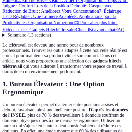
Hauteur
4. Étui de Basse Vision : Aider l’Organisation
5. Tapis Anti-
fatigue : Confort Lors de la Position Debout
6. Casque avec
Réduction de Bruit : Améliorez Votre Concentration
7. Éclairage
LED Réglable : Une Lumière Adaptée
8. Applications pour la
Productivité : Organisation Numérique
📺 Pour aller plus loin :
Vidéos sur les Gadgets Hitech
Glossaire
Checklist avant achat
FAQ
Sommaire
(
13
sections
)
Le télétravail est devenu une norme pour de nombreux
professionnels. Trouver les outils adaptés à cette nouvelle réalité est
crucial pour maintenir sa productivité et son confort. Dans cet
article, nous vous proposerons une sélection des
gadgets hitech
télétravail
qui vous aideront à transformer votre espace de travail à
domicile en un environnement performant.
1. Bureau Élévateur : Une Option
Ergonomique
Un bureau élévateur permet d'alterner entre positions assises et
debout, favorisant ainsi une meilleure posture.
D'après les données
de l'INSEE
, plus de 70 % des travailleurs à domicile souffrent de
douleurs physiques dues à une mauvaise ergonomie. Utiliser un
bureau qui s'ajuste en hauteur peut considérablement réduire ces
douleurs. En effet, une étude montre que 60 % des utilisateurs de