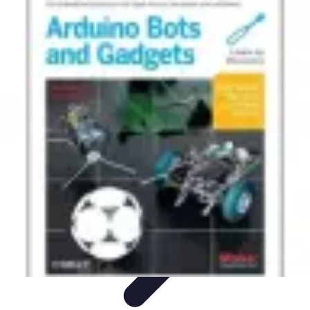
Gadgets HiTech
Tendances
Sécurité technologique
Photographie mobile
Sécurité
domestique
Informatique portable
Gadgets HiTech