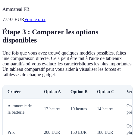
Ammareal FR
77.97
EUR
Voir le prix
Étape 3 : Comparer les options
disponibles
Une fois que vous avez trouvé quelques modèles possibles, faites
une comparaison directe. Cela peut être fait à l'aide de tableaux
comparatifs où vous évaluez les caractéristiques les plus importantes.
Un tableau comparatif peut vous aider à visualiser les forces et
faiblesses de chaque gadget.
Critère
Option A
Option B
Option C
Verd
Autonomie de
Opti
12 heures
10 heures
14 heures
la batterie
préf
Opti
Prix
200 EUR
150 EUR
180 EUR
plus