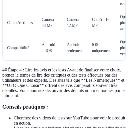
écon
Opti
Caméra
Caméra
Caméra 16
Caractéristiques
plus
48 MP
12 MP
MP
avan
Opti
Android
Android
iOS
Compatibilité
plus
et iOS
seulement
uniquement
versa
## Étape 4 : Lire les avis et les tests Avant de finaliser votre choix,
prenez le temps de lire des critiques et des tests effectués par des
utilisateurs et des experts. Des sites tels que **Les Numériques** et
**UFC-Que Choisir** offrent des avis comparatifs souvent très
détaillés. Vous pourriez découvrir des défauts non mentionnés par le
fabricant.
Conseils pratiques :
Cherchez des vidéos de tests sur YouTube pour voir le produit
en action.