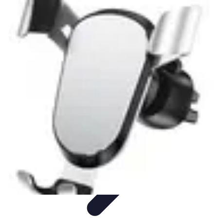
Gadgets HiTech
Tendances
Sécurité technologique
Photographie mobile
Sécurité
domestique
Informatique portable
Gadgets HiTech