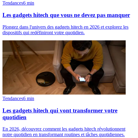
Tendances
6
min
Les gadgets hitech que vous ne devez pas manquer
Plongez dans l'univers des gadgets hitech en 2026 et explorez les
dispositifs qui redéfiniront votre quotidien.
Tendances
6
min
Les gadgets hitech qui vont transformer votre
quotidien
En 2026, découvrez comment les gadgets hitech révolutionnent
notre quotidien en transformant routines et tâches quotidiennes.