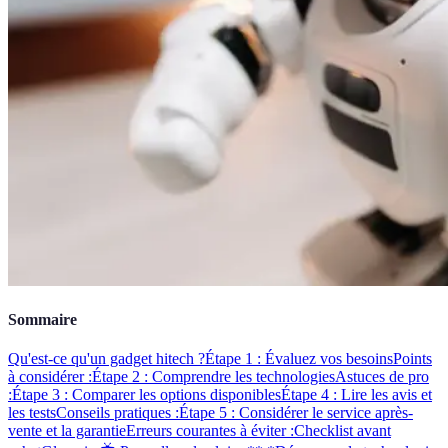
Sommaire
Qu'est-ce qu'un gadget hitech ?
Étape 1 : Évaluez vos besoins
Points
à considérer :
Étape 2 : Comprendre les technologies
Astuces de pro
:
Étape 3 : Comparer les options disponibles
Étape 4 : Lire les avis et
les tests
Conseils pratiques :
Étape 5 : Considérer le service après-
vente et la garantie
Erreurs courantes à éviter :
Checklist avant