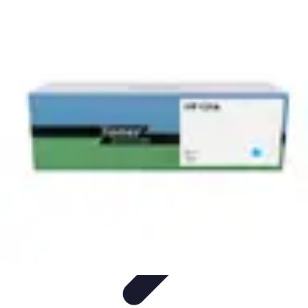
Gadgets HiTech
Tendances
Sécurité technologique
Photographie mobile
Sécurité
domestique
Informatique portable
Gadgets HiTech