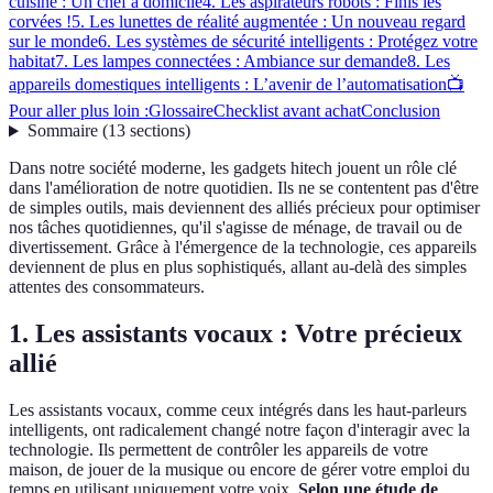
cuisine : Un chef à domicile
4. Les aspirateurs robots : Finis les
corvées !
5. Les lunettes de réalité augmentée : Un nouveau regard
sur le monde
6. Les systèmes de sécurité intelligents : Protégez votre
habitat
7. Les lampes connectées : Ambiance sur demande
8. Les
appareils domestiques intelligents : L’avenir de l’automatisation
📺
Pour aller plus loin :
Glossaire
Checklist avant achat
Conclusion
Sommaire
(
13
sections
)
Dans notre société moderne, les gadgets hitech jouent un rôle clé
dans l'amélioration de notre quotidien. Ils ne se contentent pas d'être
de simples outils, mais deviennent des alliés précieux pour optimiser
nos tâches quotidiennes, qu'il s'agisse de ménage, de travail ou de
divertissement. Grâce à l'émergence de la technologie, ces appareils
deviennent de plus en plus sophistiqués, allant au-delà des simples
attentes des consommateurs.
1. Les assistants vocaux : Votre précieux
allié
Les assistants vocaux, comme ceux intégrés dans les haut-parleurs
intelligents, ont radicalement changé notre façon d'interagir avec la
technologie. Ils permettent de contrôler les appareils de votre
maison, de jouer de la musique ou encore de gérer votre emploi du
temps en utilisant uniquement votre voix.
Selon une étude de