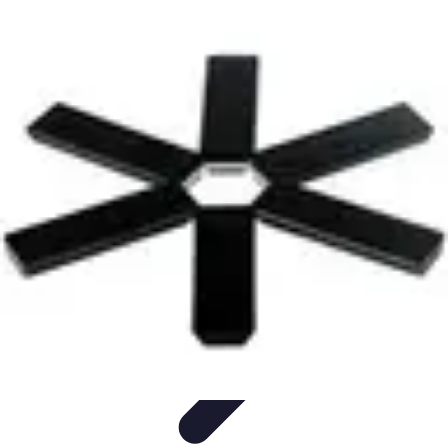
Gadgets HiTech
Tendances
Sécurité technologique
Photographie mobile
Sécurité
domestique
Informatique portable
Gadgets HiTech