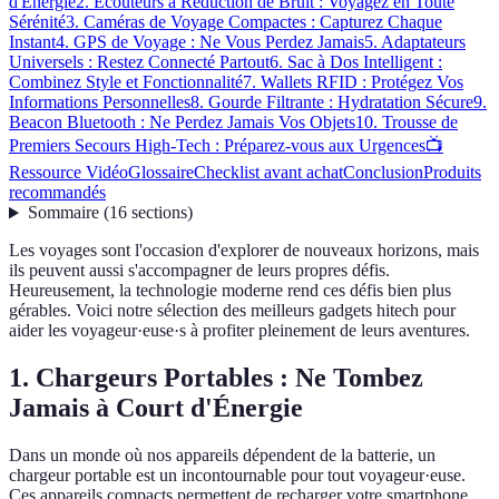
d'Énergie
2. Écouteurs à Réduction de Bruit : Voyagez en Toute
Sérénité
3. Caméras de Voyage Compactes : Capturez Chaque
Instant
4. GPS de Voyage : Ne Vous Perdez Jamais
5. Adaptateurs
Universels : Restez Connecté Partout
6. Sac à Dos Intelligent :
Combinez Style et Fonctionnalité
7. Wallets RFID : Protégez Vos
Informations Personnelles
8. Gourde Filtrante : Hydratation Sécure
9.
Beacon Bluetooth : Ne Perdez Jamais Vos Objets
10. Trousse de
Premiers Secours High-Tech : Préparez-vous aux Urgences
📺
Ressource Vidéo
Glossaire
Checklist avant achat
Conclusion
Produits
recommandés
Sommaire
(
16
sections
)
Les voyages sont l'occasion d'explorer de nouveaux horizons, mais
ils peuvent aussi s'accompagner de leurs propres défis.
Heureusement, la technologie moderne rend ces défis bien plus
gérables. Voici notre sélection des meilleurs gadgets hitech pour
aider les voyageur·euse·s à profiter pleinement de leurs aventures.
1. Chargeurs Portables : Ne Tombez
Jamais à Court d'Énergie
Dans un monde où nos appareils dépendent de la batterie, un
chargeur portable est un incontournable pour tout voyageur·euse.
Ces appareils compacts permettent de recharger votre smartphone,