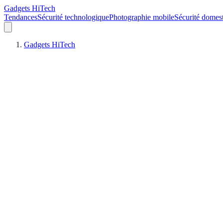
Gadgets HiTech
Tendances
Sécurité technologique
Photographie mobile
Sécurité domes
Gadgets HiTech