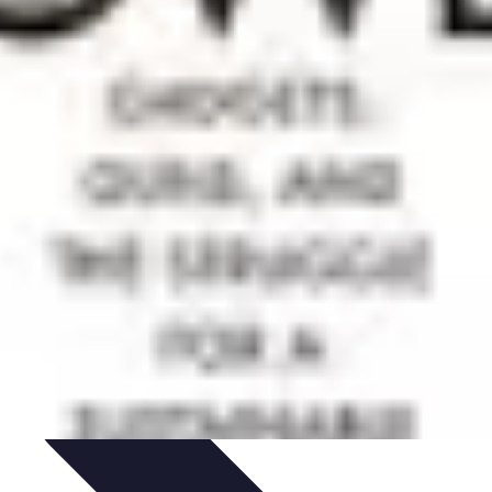
tique
Informatique portable