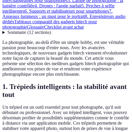
interchangeables pour smartphones
3. Lampe de photographie : la
lumière contrôlée
4. Drones : l'angle parfait
5. Perches à selfie
intelligentes
6. Supports et stabilisateurs pour smartphones
7.
Anneaux lumineux : un must pour le portrait
8. Enregistreurs audio
dédiés
Tableaux comparatif des gadgets hitech pour
photographie
Glossaire
Checklist avant achat
Sommaire
(
12
sections
)
La photographie, au-delà d'être un simple hobby, est une véritable
passion pour beaucoup d'entre nous. Avec les avancées
technologiques, de nouveaux gadgets hitech viennent révolutionner
notre façon de capturer la beauté du monde. Cet article vous
présente une sélection des meilleurs gadgets hitech photographie qui
amélioreront vos prises de vue et rendront votre expérience
photographique encore plus enrichissante.
1. Trépieds intelligents : la stabilité avant
tout
Un trépied est un outil essentiel pour tout photographe, qu'il soit
débutant ou professionnel. Avec un trépied intelligent, vous pouvez
désormais profiter de possibilités supplémentaires comme le contrôle
à distance via une application mobile. Ces trépieds permettent de
stabiliser votre appareil photo, surtout lors de prises de vue à longue