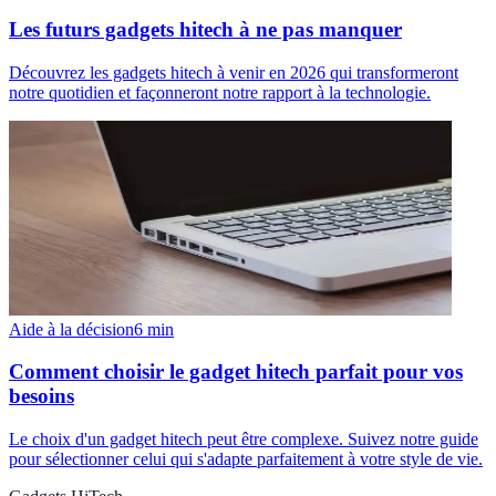
Les futurs gadgets hitech à ne pas manquer
Découvrez les gadgets hitech à venir en 2026 qui transformeront
notre quotidien et façonneront notre rapport à la technologie.
Aide à la décision
6
min
Comment choisir le gadget hitech parfait pour vos
besoins
Le choix d'un gadget hitech peut être complexe. Suivez notre guide
pour sélectionner celui qui s'adapte parfaitement à votre style de vie.