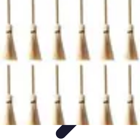
Gadgets HiTech
Tendances
Sécurité technologique
Photographie mobile
Sécurité
domestique
Informatique portable
Gadgets HiTech