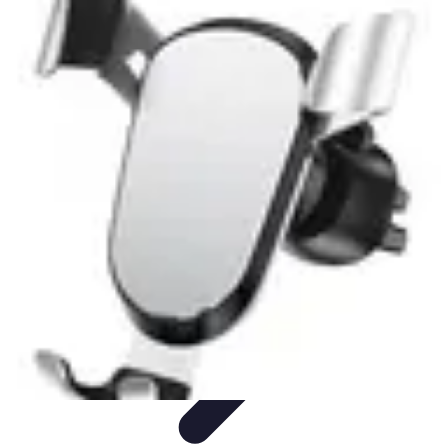
Gadgets HiTech
Tendances
Sécurité technologique
Photographie mobile
Sécurité
domestique
Informatique portable
Gadgets HiTech