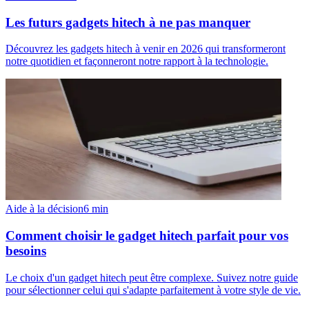
Les futurs gadgets hitech à ne pas manquer
Découvrez les gadgets hitech à venir en 2026 qui transformeront
notre quotidien et façonneront notre rapport à la technologie.
Aide à la décision
6
min
Comment choisir le gadget hitech parfait pour vos
besoins
Le choix d'un gadget hitech peut être complexe. Suivez notre guide
pour sélectionner celui qui s'adapte parfaitement à votre style de vie.