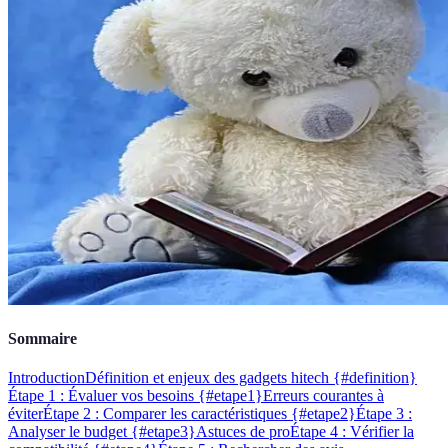
Sommaire
Introduction
Définition et enjeux des gadgets hitech {#definition}
Étape 1 : Évaluer vos besoins {#etape1}
Erreurs courantes à
éviter
Étape 2 : Comparer les caractéristiques {#etape2}
Étape 3 :
Analyser le budget {#etape3}
Astuces de pro
Étape 4 : Vérifier la