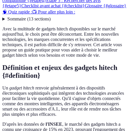
compatibilité {#etape4}
Étape 5 : Rechercher des avis
{#etape5}
Checklist avant achat {#checklist}
Glossaire {#glossaire}
🧠 Quiz rapide :
📺 Pour aller plus loin :
Sommaire
(
13
sections
)
Avec la multitude de gadgets hitech disponibles sur le marché
aujourd'hui, le choix peut être déconcertant. Entre les nouvelles
technologies, les marques concurrentes et les spécifications
techniques, il est parfois difficile de s'y retrouver. Cet article vous
propose un guide pratique pour vous aider à choisir le meilleur
gadget hitech selon vos besoins et votre mode de vie.
Définition et enjeux des gadgets hitech
{#definition}
Un
gadget hitech
renvoie généralement à des dispositifs
électroniques sophistiqués qui intègrent des technologies avancées
pour faciliter la vie quotidienne. Qu'il s'agisse d'objets connectés
comme des montres intelligentes, des appareils électroménagers
smart ou des accessoires d'A.I., leur rôle est de rendre nos tâches
plus simples et plus efficaces.
D'après les données de
l'INSEE
, le marché des gadgets hitech a
connu une croissance de 15% en 2023, prouvant l'engouement des