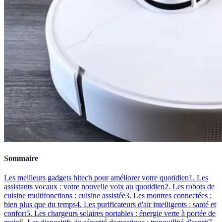
Sommaire
Les meilleurs gadgets hitech pour améliorer votre quotidien
1. Les
assistants vocaux : votre nouvelle voix au quotidien
2. Les robots de
cuisine multifonctions : cuisine assistée
3. Les montres connectées :
bien plus que du temps
4. Les purificateurs d'air intelligents : santé et
confort
5. Les chargeurs solaires portables : énergie verte à portée de