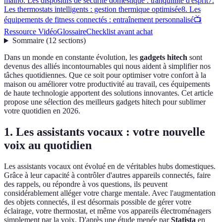
main
6. Les dispositifs de sécurité domestique : tranquillité d'esprit
7.
Les thermostats intelligents : gestion thermique optimisée
8. Les
équipements de fitness connectés : entraînement personnalisé
📺
Ressource Vidéo
Glossaire
Checklist avant achat
Sommaire
(
12
sections
)
Dans un monde en constante évolution, les
gadgets hitech
sont
devenus des alliés incontournables qui nous aident à simplifier nos
tâches quotidiennes. Que ce soit pour optimiser votre confort à la
maison ou améliorer votre productivité au travail, ces équipements
de haute technologie apportent des solutions innovantes. Cet article
propose une sélection des meilleurs gadgets hitech pour sublimer
votre quotidien en 2026.
1. Les assistants vocaux : votre nouvelle
voix au quotidien
Les assistants vocaux ont évolué en de véritables hubs domestiques.
Grâce à leur capacité à contrôler d'autres appareils connectés, faire
des rappels, ou répondre à vos questions, ils peuvent
considérablement alléger votre charge mentale. Avec l'augmentation
des objets connectés, il est désormais possible de gérer votre
éclairage, votre thermostat, et même vos appareils électroménagers
simplement par la voix. D'après une étude menée par
Statista
en