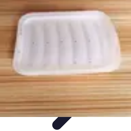
Gadgets HiTech
Tendances
Sécurité technologique
Photographie mobile
Sécurité
domestique
Informatique portable
Gadgets HiTech