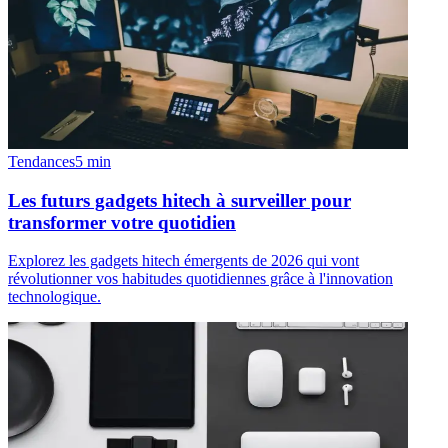
Tendances
5
min
Les futurs gadgets hitech à surveiller pour
transformer votre quotidien
Explorez les gadgets hitech émergents de 2026 qui vont
révolutionner vos habitudes quotidiennes grâce à l'innovation
technologique.