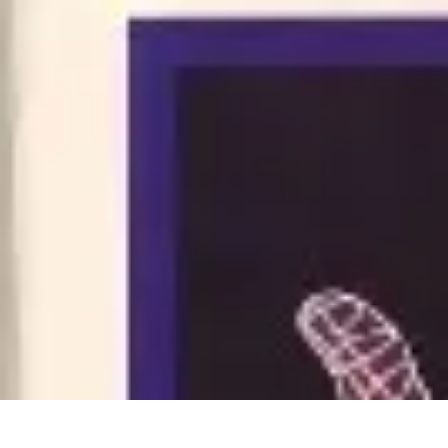
Gadgets HiTech
Tendances
Sécurité technologique
Photographie mobile
Sécurité domes
Gadgets HiTech