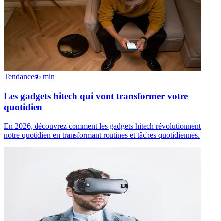
Tendances
6
min
Les gadgets hitech qui vont transformer votre
quotidien
En 2026, découvrez comment les gadgets hitech révolutionnent
notre quotidien en transformant routines et tâches quotidiennes.