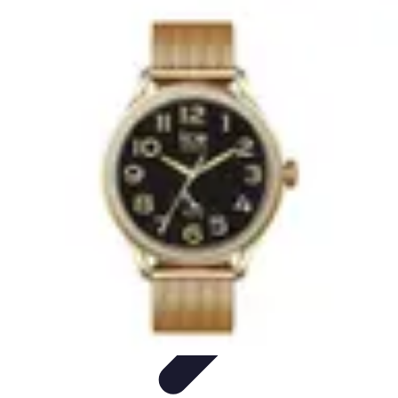
Gadgets HiTech
Tendances
Sécurité technologique
Photographie mobile
Sécurité
domestique
Informatique portable
Gadgets HiTech