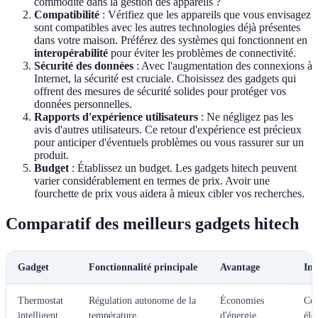
commodité dans la gestion des appareils ?
Compatibilité
: Vérifiez que les appareils que vous envisagez
sont compatibles avec les autres technologies déjà présentes
dans votre maison. Préférez des systèmes qui fonctionnent en
interopérabilité
pour éviter les problèmes de connectivité.
Sécurité des données
: Avec l'augmentation des connexions à
Internet, la sécurité est cruciale. Choisissez des gadgets qui
offrent des mesures de sécurité solides pour protéger vos
données personnelles.
Rapports d'expérience utilisateurs
: Ne négligez pas les
avis d'autres utilisateurs. Ce retour d'expérience est précieux
pour anticiper d'éventuels problèmes ou vous rassurer sur un
produit.
Budget
: Établissez un budget. Les gadgets hitech peuvent
varier considérablement en termes de prix. Avoir une
fourchette de prix vous aidera à mieux cibler vos recherches.
Comparatif des meilleurs gadgets hitech
Gadget
Fonctionnalité principale
Avantage
Inc
Thermostat
Régulation autonome de la
Économies
Coû
intelligent
température
d'énergie
éle