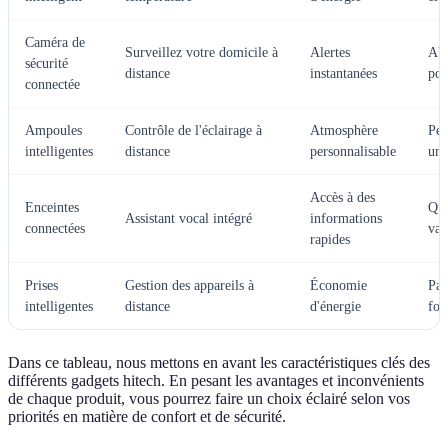
Caméra de
Surveillez votre domicile à
Alertes
Ab
sécurité
distance
instantanées
pos
connectée
Ampoules
Contrôle de l'éclairage à
Atmosphère
Peu
intelligentes
distance
personnalisable
un 
Accès à des
Enceintes
Qua
Assistant vocal intégré
informations
connectées
var
rapides
Prises
Gestion des appareils à
Économie
Pas
intelligentes
distance
d'énergie
fon
Dans ce tableau, nous mettons en avant les caractéristiques clés des
différents gadgets hitech. En pesant les avantages et inconvénients
de chaque produit, vous pourrez faire un choix éclairé selon vos
priorités en matière de confort et de sécurité.