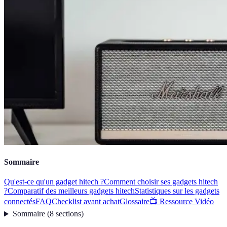
Sommaire
Qu'est-ce qu'un gadget hitech ?
Comment choisir ses gadgets hitech
?
Comparatif des meilleurs gadgets hitech
Statistiques sur les gadgets
connectés
FAQ
Checklist avant achat
Glossaire
📺 Ressource Vidéo
Sommaire
(
8
sections
)