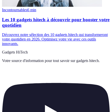
Incontournables
6
min
Les 10 gadgets hitech à découvrir pour booster votre
quotidien
Découvrez notre sélection des 10 gadgets hitech qui transformeront
votre quotidien en 2026. Optimisez votre vie avec ces outils
innovants.
Gadgets HiTech
Votre source d'information pour tout savoir sur
gadgets hitech
.