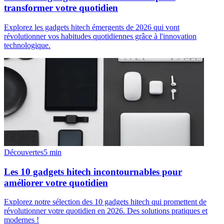
transformer votre quotidien
Explorez les gadgets hitech émergents de 2026 qui vont
révolutionner vos habitudes quotidiennes grâce à l'innovation
technologique.
Découvertes
5
min
Les 10 gadgets hitech incontournables pour
améliorer votre quotidien
Explorez notre sélection des 10 gadgets hitech qui promettent de
révolutionner votre quotidien en 2026. Des solutions pratiques et
modernes !