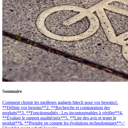
Sommaire
Comment choisir les meilleurs gadgets hitech pour vos besoins
1.
**Définir vos besoins**
2. **Recherche et comparaison des
produits**
3. **Fonctionnalités : Les incontournables à vérifier**
4.
**Évaluer le rapport qualité/prix**
5. **Lire des avis et tester le
produit**
6. **Prendre en compte les évolutions technologiques**
✅