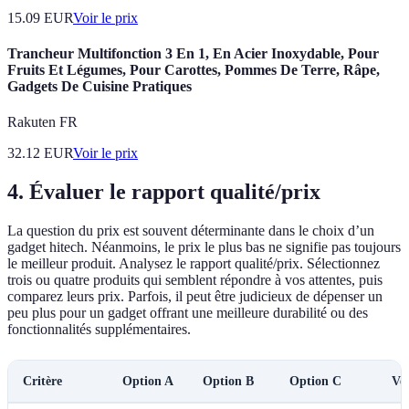
15.09
EUR
Voir le prix
Trancheur Multifonction 3 En 1, En Acier Inoxydable, Pour
Fruits Et Légumes, Pour Carottes, Pommes De Terre, Râpe,
Gadgets De Cuisine Pratiques
Rakuten FR
32.12
EUR
Voir le prix
4.
Évaluer le rapport qualité/prix
La question du prix est souvent déterminante dans le choix d’un
gadget hitech. Néanmoins, le prix le plus bas ne signifie pas toujours
le meilleur produit. Analysez le rapport qualité/prix. Sélectionnez
trois ou quatre produits qui semblent répondre à vos attentes, puis
comparez leurs prix. Parfois, il peut être judicieux de dépenser un
peu plus pour un gadget offrant une meilleure durabilité ou des
fonctionnalités supplémentaires.
Critère
Option A
Option B
Option C
Ver