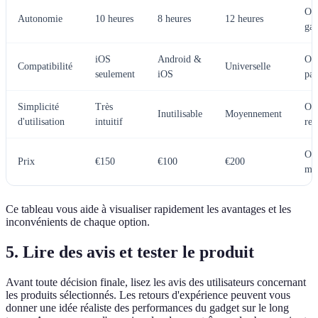
Op
Autonomie
10 heures
8 heures
12 heures
gag
iOS
Android &
Op
Compatibilité
Universelle
seulement
iOS
par
Simplicité
Très
Op
Inutilisable
Moyennement
d'utilisation
intuitif
re
Op
Prix
€150
€100
€200
mei
Ce tableau vous aide à visualiser rapidement les avantages et les
inconvénients de chaque option.
5.
Lire des avis et tester le produit
Avant toute décision finale, lisez les avis des utilisateurs concernant
les produits sélectionnés. Les retours d'expérience peuvent vous
donner une idée réaliste des performances du gadget sur le long