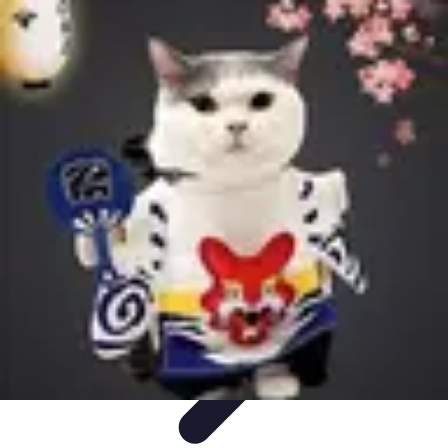
Gadgets HiTech
Tendances
Sécurité technologique
Photographie mobile
Sécurité
domestique
Informatique portable
Gadgets HiTech