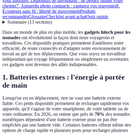
vous partout
6. Dispositifs de navigation : ne perdez jamais votre
chemin
7. Appareils photo compacts : capturez vos souvenirs
8.
Écouteurs sans fil : liberté de mouvement
Produits
recommandés
Glossaire
Checklist avant achat
Quiz rapide
Sommaire
(
13
sections
)
Dans un monde de plus en plus mobile, les
gadgets hitech pour les
nomades
ont révolutionné la façon dont nous voyageons et
travaillons. Ces dispositifs pratiques permettent d'améliorer notre
efficacité, de rester connectés et d'adapter notre environnement de
travail au gré de nos déplacements. Que vous soyez un travailleur
indépendant qui voyage fréquemment ou simplement un aventurier,
ces gadgets sont devenus des alliés indispensables.
1. Batteries externes : l'énergie à portée
de main
Lorsqu'on est en déplacement, rien ne vaut une batterie externe
fiable. Ces petits dispositifs permettent de recharger rapidement vos
appareils, qu'il s'agisse de votre smartphone, de votre tablette ou de
votre ordinateur. En 2026, on estime que près de
70%
des nomades
numériques dépendent d'une batterie externe pour ne pas être
empêchés par une batterie vide. Certaines batteries offrent même des
options de charge rapide et plusieurs ports pour recharger plusieurs