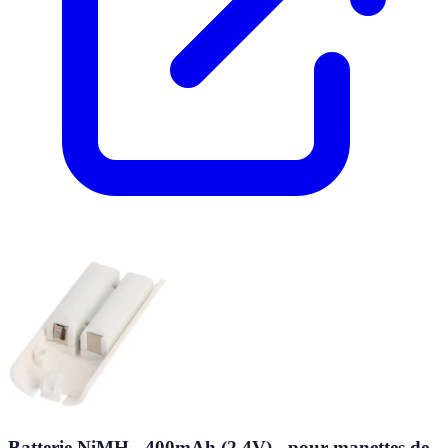
Batterie NiMH - 400mAh (2.4V) - pour manettes de