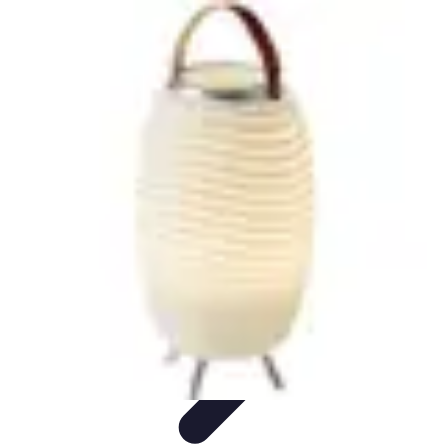
Gadgets HiTech
Tendances
Sécurité technologique
Photographie mobile
Sécurité
domestique
Informatique portable
Gadgets HiTech