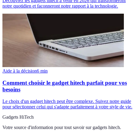
Découvrez les gadgets hitech à venir en 2026 qui transformeront
notre quotidien et façonneront notre rapport à la technologie.
Aide à la décision
6
min
Comment choisir le gadget hitech parfait pour vos
besoins
Le choix d'un gadget hitech peut être complexe. Suivez notre guide
pour sélectionner celui qui s'adapte parfaitement à votre style de vie.
Gadgets HiTech
Votre source d'information pour tout savoir sur
gadgets hitech
.