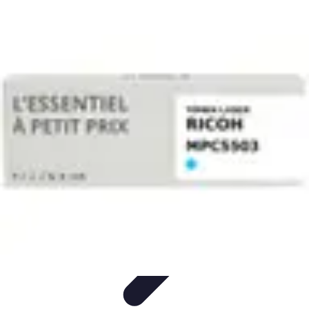
Gadgets HiTech
Tendances
Sécurité technologique
Photographie mobile
Sécurité
domestique
Informatique portable
Gadgets HiTech