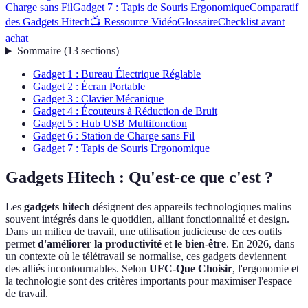
Charge sans Fil
Gadget 7 : Tapis de Souris Ergonomique
Comparatif
des Gadgets Hitech
📺 Ressource Vidéo
Glossaire
Checklist avant
achat
Sommaire
(
13
sections
)
Gadget 1 : Bureau Électrique Réglable
Gadget 2 : Écran Portable
Gadget 3 : Clavier Mécanique
Gadget 4 : Écouteurs à Réduction de Bruit
Gadget 5 : Hub USB Multifonction
Gadget 6 : Station de Charge sans Fil
Gadget 7 : Tapis de Souris Ergonomique
Gadgets Hitech : Qu'est-ce que c'est ?
Les
gadgets hitech
désignent des appareils technologiques malins
souvent intégrés dans le quotidien, alliant fonctionnalité et design.
Dans un milieu de travail, une utilisation judicieuse de ces outils
permet
d'améliorer la productivité
et
le bien-être
. En 2026, dans
un contexte où le télétravail se normalise, ces gadgets deviennent
des alliés incontournables. Selon
UFC-Que Choisir
, l'ergonomie et
la technologie sont des critères importants pour maximiser l'espace
de travail.