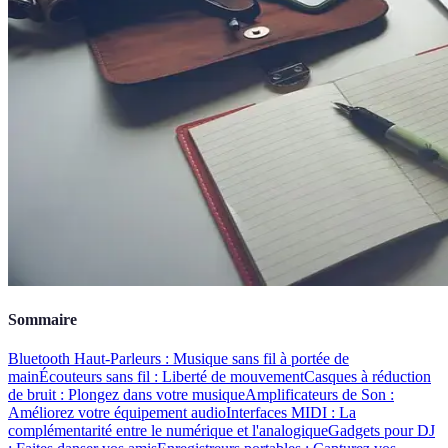
Sommaire
Bluetooth Haut-Parleurs : Musique sans fil à portée de
main
Écouteurs sans fil : Liberté de mouvement
Casques à réduction
de bruit : Plongez dans votre musique
Amplificateurs de Son :
Améliorez votre équipement audio
Interfaces MIDI : La
complémentarité entre le numérique et l'analogique
Gadgets pour DJ