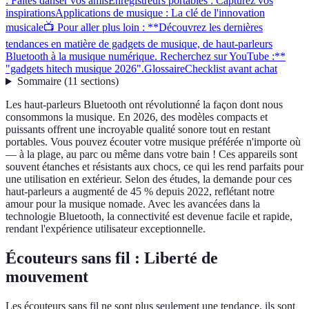
: Faites danser vos amis
Enregistreurs portables : Capturez vos
inspirations
Applications de musique : La clé de l'innovation
musicale
📺 Pour aller plus loin : **Découvrez les dernières
tendances en matière de gadgets de musique, de haut-parleurs
Bluetooth à la musique numérique. Recherchez sur YouTube :**
"gadgets hitech musique 2026".
Glossaire
Checklist avant achat
Sommaire
(
11
sections
)
Les haut-parleurs Bluetooth ont révolutionné la façon dont nous
consommons la musique. En 2026, des modèles compacts et
puissants offrent une incroyable qualité sonore tout en restant
portables. Vous pouvez écouter votre musique préférée n'importe où
— à la plage, au parc ou même dans votre bain ! Ces appareils sont
souvent étanches et résistants aux chocs, ce qui les rend parfaits pour
une utilisation en extérieur. Selon des études, la demande pour ces
haut-parleurs a augmenté de 45 % depuis 2022, reflétant notre
amour pour la musique nomade. Avec les avancées dans la
technologie Bluetooth, la connectivité est devenue facile et rapide,
rendant l'expérience utilisateur exceptionnelle.
Écouteurs sans fil : Liberté de
mouvement
Les écouteurs sans fil ne sont plus seulement une tendance, ils sont