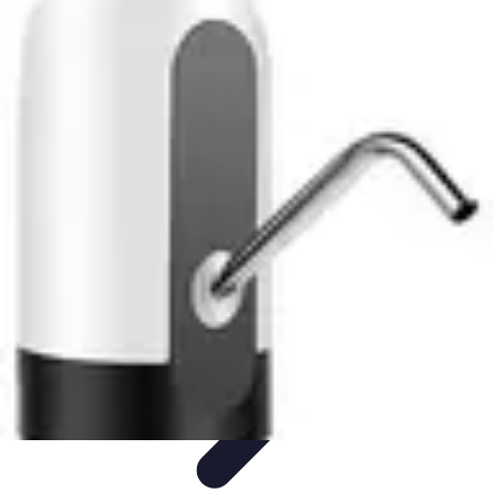
Gadgets HiTech
Tendances
Sécurité technologique
Photographie mobile
Sécurité
domestique
Informatique portable
Gadgets HiTech