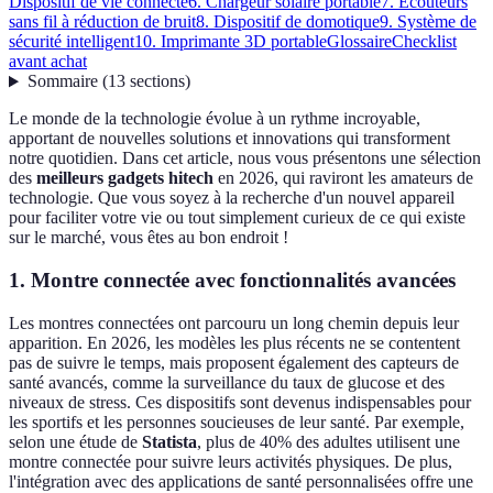
Dispositif de vie connecté
6. Chargeur solaire portable
7. Écouteurs
sans fil à réduction de bruit
8. Dispositif de domotique
9. Système de
sécurité intelligent
10. Imprimante 3D portable
Glossaire
Checklist
avant achat
Sommaire
(
13
sections
)
Le monde de la technologie évolue à un rythme incroyable,
apportant de nouvelles solutions et innovations qui transforment
notre quotidien. Dans cet article, nous vous présentons une sélection
des
meilleurs gadgets hitech
en 2026, qui raviront les amateurs de
technologie. Que vous soyez à la recherche d'un nouvel appareil
pour faciliter votre vie ou tout simplement curieux de ce qui existe
sur le marché, vous êtes au bon endroit !
1. Montre connectée avec fonctionnalités avancées
Les montres connectées ont parcouru un long chemin depuis leur
apparition. En 2026, les modèles les plus récents ne se contentent
pas de suivre le temps, mais proposent également des capteurs de
santé avancés, comme la surveillance du taux de glucose et des
niveaux de stress. Ces dispositifs sont devenus indispensables pour
les sportifs et les personnes soucieuses de leur santé. Par exemple,
selon une étude de
Statista
, plus de 40% des adultes utilisent une
montre connectée pour suivre leurs activités physiques. De plus,
l'intégration avec des applications de santé personnalisées offre une