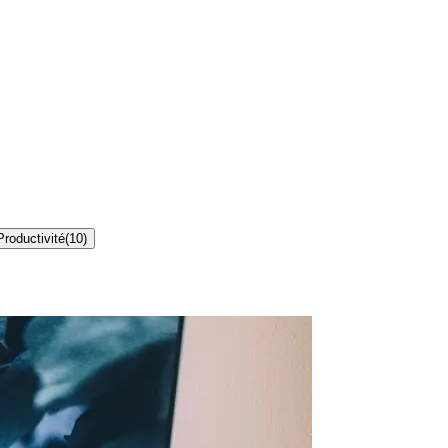
Productivité
(
10
)