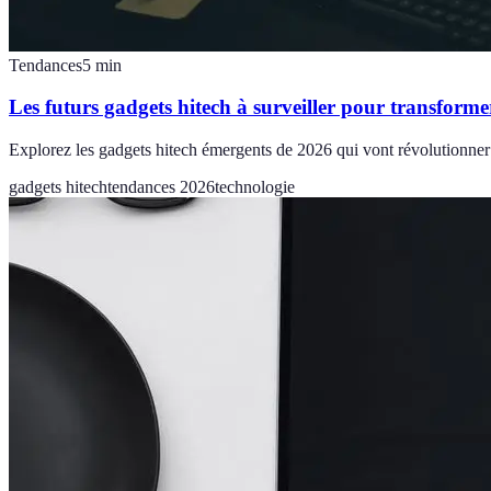
Tendances
5
min
Les futurs gadgets hitech à surveiller pour transforme
Explorez les gadgets hitech émergents de 2026 qui vont révolutionner
gadgets hitech
tendances 2026
technologie