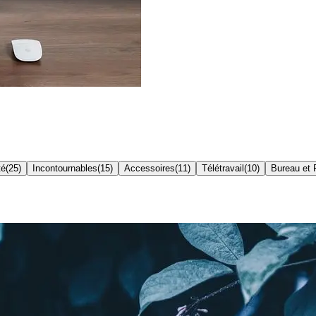
té
(
25
)
Incontournables
(
15
)
Accessoires
(
11
)
Télétravail
(
10
)
Bureau et 