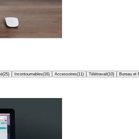
té
(
25
)
Incontournables
(
16
)
Accessoires
(
11
)
Télétravail
(
10
)
Bureau et 