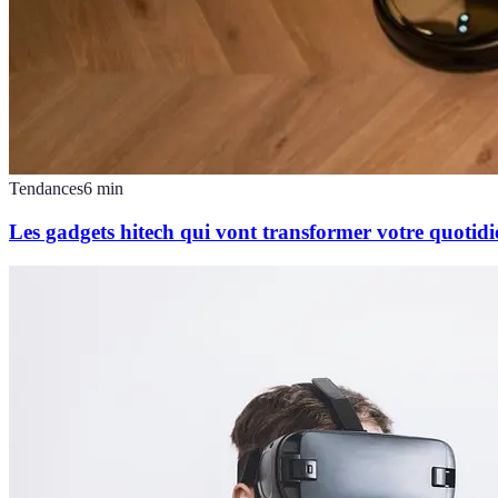
Tendances
6
min
Les gadgets hitech qui vont transformer votre quotidi