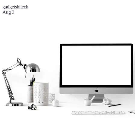
gadgets
hitech
Aug 3