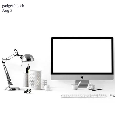
gadgets
hitech
Aug 3